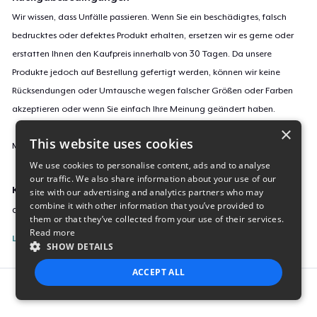
Wir wissen, dass Unfälle passieren. Wenn Sie ein beschädigtes, falsch
bedrucktes oder defektes Produkt erhalten, ersetzen wir es gerne oder
erstatten Ihnen den Kaufpreis innerhalb von 30 Tagen. Da unsere
Produkte jedoch auf Bestellung gefertigt werden, können wir keine
Rücksendungen oder Umtausche wegen falscher Größen oder Farben
akzeptieren oder wenn Sie einfach Ihre Meinung geändert haben.
×
This website uses cookies
Mehr Informationen zu unseren Rückgaberichtlinien findest du
hier
.
We use cookies to personalise content, ads and to analyse
our traffic. We also share information about your use of our
Kampagnen-ID:
site with our advertising and analytics partners who may
combine it with other information that you’ve provided to
christmas-cat-tastrophe
them or that they’ve collected from your use of their services.
Read more
Listing melden
SHOW DETAILS
ACCEPT ALL
Report this product
STRICTLY NECESSARY
PERFORMANCE