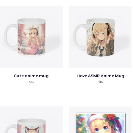
Cute anime mug
I love ASMR Anime Mug
$16
$16