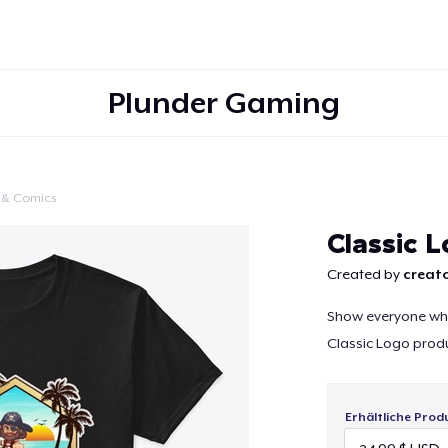
Plunder Gaming
 & Comics
Weiter
Classic 
Created by
creato
Show everyone whe
Classic Logo produ
Erhältliche Prod