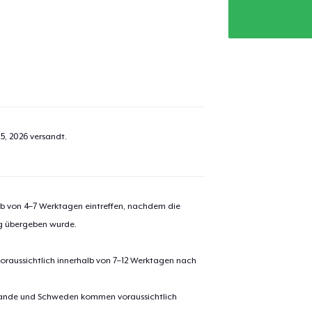
el wurde zum
Einkaufswagen
efügt
Zum Ein
5, 2026
versandt.
 Kasse gehen
Weiter Einkaufen
alb von 4–7 Werktagen eintreffen, nachdem die
Classic Crew Neck T-Shirt
ng übergeben wurde.
24,99 $
oraussichtlich innerhalb von 7–12 Werktagen nach
Die Cut Sticker
6,99 $
erlande und Schweden kommen voraussichtlich