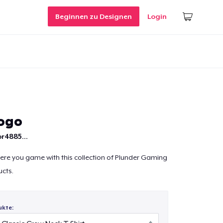
Beginnen zu Designen
Login
Logo
r4885...
re you game with this collection of Plunder Gaming
cts.
ukte: