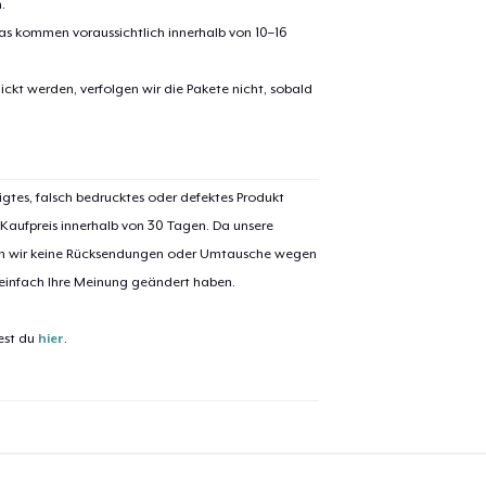
.
Unisex Classic Pullover Hoodie
pas kommen voraussichtlich innerhalb von 10–16
39,99 $
ickt werden, verfolgen wir die Pakete nicht, sobald
Women's Classic Tee
24,99 $
igtes, falsch bedrucktes oder defektes Produkt
 Kaufpreis innerhalb von 30 Tagen. Da unsere
nen wir keine Rücksendungen oder Umtausche wegen
 einfach Ihre Meinung geändert haben.
est du
hier
.