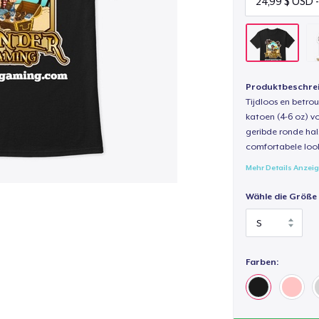
Produktbeschre
Tijdloos en betro
katoen (4-6 oz) v
geribde ronde hal
comfortabele loo
Mehr Details Anzei
Wähle die Größe
Farben: