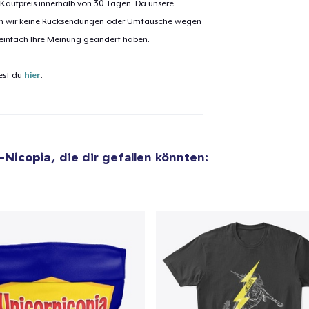
 Kaufpreis innerhalb von 30 Tagen. Da unsere
nen wir keine Rücksendungen oder Umtausche wegen
 einfach Ihre Meinung geändert haben.
est du
hier
.
-Nicopia
, die dir gefallen könnten:
el wurde zum
Einkaufswagen
efügt
Zum Ein