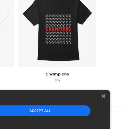
Champions
$23
×
ACCEPT ALL