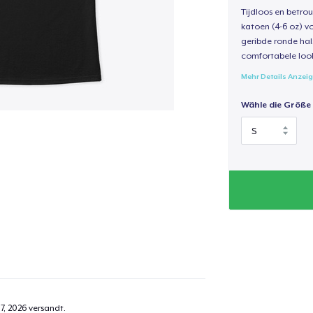
Tijdloos en betro
katoen (4-6 oz) v
geribde ronde hal
comfortabele loo
Mehr Details Anzei
Wähle die Größe
7, 2026
versandt.