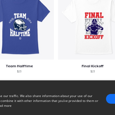
Team Halftime
Final Kickoff
$23
$23
e our traffic. We also share information about your use of our
 combine it with other information that you’ve provided to them or
ad more