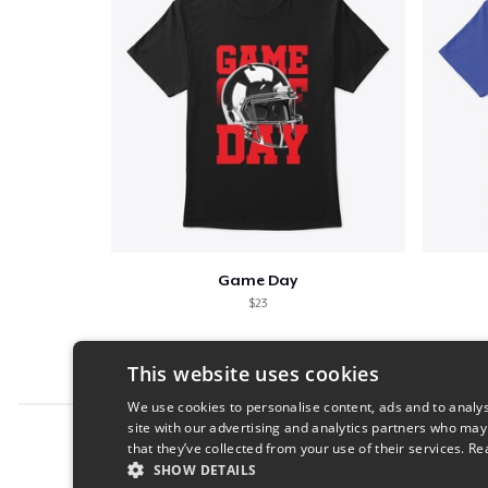
Game Day
$23
This website uses cookies
We use cookies to personalise content, ads and to analys
site with our advertising and analytics partners who may
Report this product
that they’ve collected from your use of their services.
Re
SHOW DETAILS