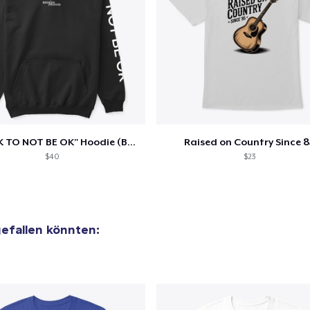
"IT'S OK TO NOT BE OK" Hoodie (BP LOGO)
Raised on Country Since 8
$40
$23
 gefallen könnten: