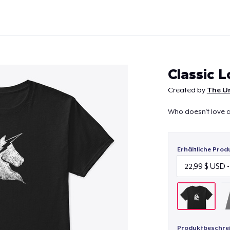
Classic 
Created by
The Un
Who doesn't love a
Weiter
Erhältliche Prod
Produktbeschre