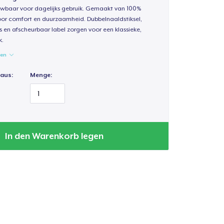
uwbaar voor dagelijks gebruik. Gemaakt van 100%
oor comfort en duurzaamheid. Dubbelnaaldstiksel,
s en afscheurbaar label zorgen voor een klassieke,
k.
gen
 aus:
Menge:
In den Warenkorb legen