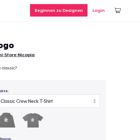
Beginnen zu Designen
Login
Logo
i-Store-Nicopia
 classic?
ukte:
ibung: