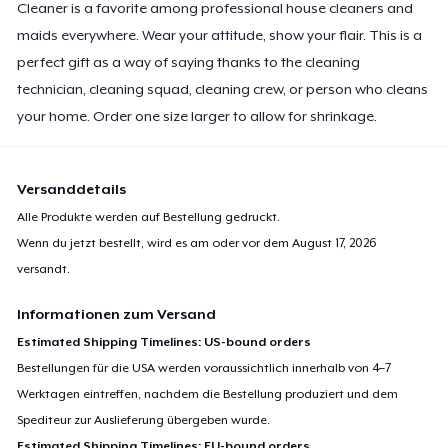
Cleaner is a favorite among professional house cleaners and
19,98 $
maids everywhere. Wear your attitude, show your flair. This is a
perfect gift as a way of saying thanks to the cleaning
Premium Long Sleeve Tee
technician, cleaning squad, cleaning crew, or person who cleans
24,98 $
your home. Order one size larger to allow for shrinkage.
Women's Comfort Tee
19,98 $
Versanddetails
Classic Tank Top
Alle Produkte werden auf Bestellung gedruckt.
19,98 $
Wenn du jetzt bestellt, wird es am oder vor dem
August 17, 2026
versandt.
Women's Flowy Tank Top
Informationen zum Versand
19,98 $
Estimated Shipping Timelines: US-bound orders
Premium Tank Top
Bestellungen für die USA werden voraussichtlich innerhalb von 4–7
19,98 $
Werktagen eintreffen, nachdem die Bestellung produziert und dem
Spediteur zur Auslieferung übergeben wurde.
Women's Boyfriend Tee
Estimated Shipping Timelines: EU-bound orders