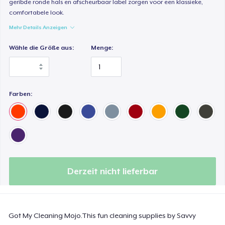
geribde ronde hals en afscheurbaar label zorgen voor een klassieke,
19,98 $
comfortabele look.
Mehr Details Anzeigen
Women's Maple Tee
21,98 $
Wähle die Größe aus:
Menge:
Unisex Classic Crewneck Sweatshirt
29,98 $
Farben:
Women's Classic Tee
19,98 $
Premium V-Neck Tee
21,98 $
Derzeit nicht lieferbar
Premium V-Neck Tee
26,35 $
Got My Cleaning Mojo.This fun cleaning supplies by Savvy
Women's Premium V-Neck Tee