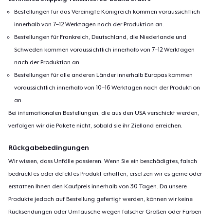
19,98 $
Bestellungen für das Vereinigte Königreich kommen voraussichtlich
innerhalb von 7–12 Werktagen nach der Produktion an.
Essential Tee
Bestellungen für Frankreich, Deutschland, die Niederlande und
21,98 $
Schweden kommen voraussichtlich innerhalb von 7–12 Werktagen
nach der Produktion an.
Classic Long Sleeve Tee
Bestellungen für alle anderen Länder innerhalb Europas kommen
24,98 $
voraussichtlich innerhalb von 10–16 Werktagen nach der Produktion
an.
Eco Unisex Tee
Bei internationalen Bestellungen, die aus den USA verschickt werden,
23,98 $
verfolgen wir die Pakete nicht, sobald sie ihr Zielland erreichen.
Rückgabebedingungen
Wir wissen, dass Unfälle passieren. Wenn Sie ein beschädigtes, falsch
bedrucktes oder defektes Produkt erhalten, ersetzen wir es gerne oder
erstatten Ihnen den Kaufpreis innerhalb von 30 Tagen. Da unsere
Produkte jedoch auf Bestellung gefertigt werden, können wir keine
Rücksendungen oder Umtausche wegen falscher Größen oder Farben