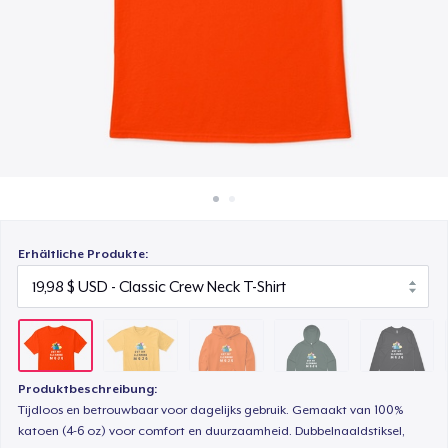
21,98 $
So funktioniert's
Überall verkaufen
Unisex Classic Pullover Hoodie
39,98 $
Etwas verkaufen
AS Colour Stencil Hoodie
39,98 $
Men's Base Long Sleeve Tee
24,98 $
Erhältliche Produkte:
Unisex Premium Pullover Hoodie
39,98 $
Triblend Tee
21,98 $
Produktbeschreibung:
Tijdloos en betrouwbaar voor dagelijks gebruik. Gemaakt van 100%
Comfort Tee
katoen (4-6 oz) voor comfort en duurzaamheid. Dubbelnaaldstiksel,