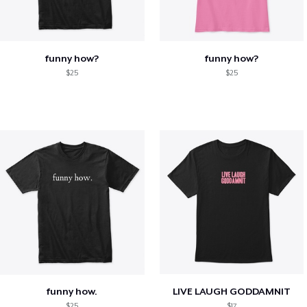
funny how?
funny how?
$25
$25
funny how.
LIVE LAUGH GODDAMNIT
$25
$17