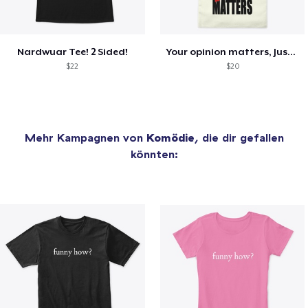
Nardwuar Tee! 2 Sided!
Your opinion matters, Just not to me!
$22
$20
Mehr Kampagnen von
Komödie
, die dir gefallen
könnten: