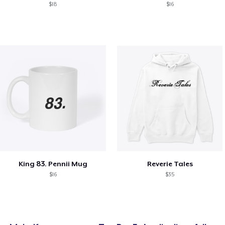
$18
$16
King 83. Pennii Mug
Reverie Tales
$16
$35