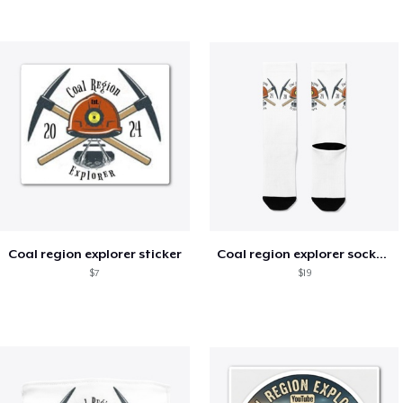
Coal region explorer sticker
Coal region explorer socks ( white)
$7
$19