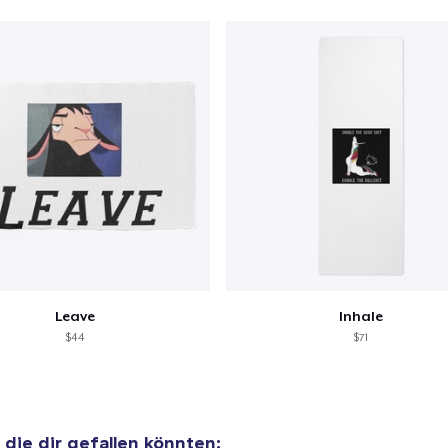
40,99 $
Comfort Tee
23,99 $
Mug
15,99 $
Unisex Classic Crewneck Sweatshirt
32,99 $
Women's Classic Tee
Leave
Inhale
23,99 $
$44
$71
Classic Long Sleeve Tee
30,99 $
, die dir gefallen könnten: