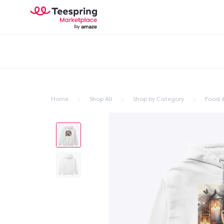
Home
Shop All
Shop by Category
Food &