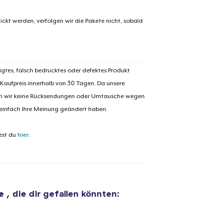
ickt werden, verfolgen wir die Pakete nicht, sobald
igtes, falsch bedrucktes oder defektes Produkt
el wurde zum
Einkaufswagen
 Kaufpreis innerhalb von 30 Tagen. Da unsere
efügt
nen wir keine Rücksendungen oder Umtausche wegen
Zum Ein
 einfach Ihre Meinung geändert haben.
est du
hier
.
 Kasse gehen
Weiter Einkaufen
Unisex Classic Pullover Hoodie
40,99 $
ue
, die dir gefallen könnten:
Unisex Premium Pullover Hoodie