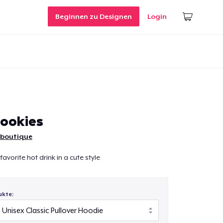
Beginnen zu Designen
Login
ookies
 boutique
favorite hot drink in a cute style
ukte: