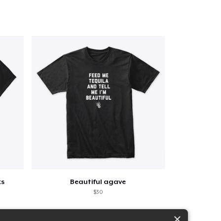
ks
Beautiful agave
$30
×