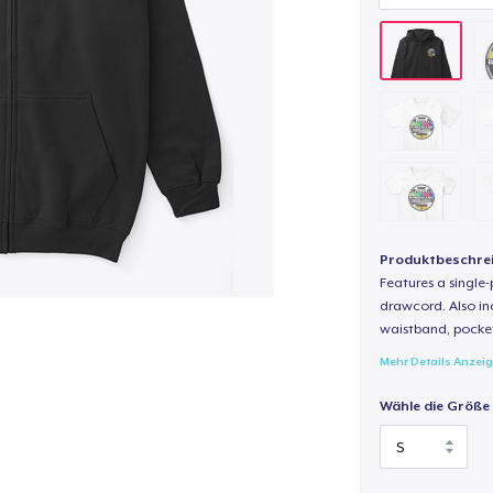
Produktbeschre
Features a single
drawcord. Also inc
waistband, pocket
Mehr Details Anzei
Wähle die Größe