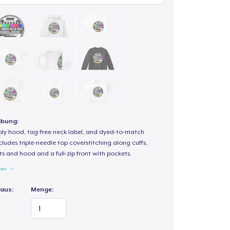
ibung:
-ply hood, tag-free neck label, and dyed-to-match
ludes triple-needle top coverstitching along cuffs,
s and hood and a full-zip front with pockets.
gen
 aus:
Menge: