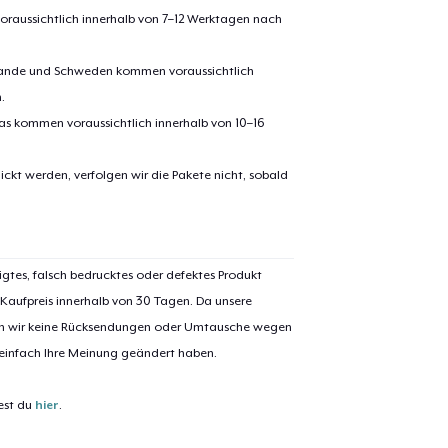
oraussichtlich innerhalb von 7–12 Werktagen nach
erlande und Schweden kommen voraussichtlich
.
pas kommen voraussichtlich innerhalb von 10–16
ickt werden, verfolgen wir die Pakete nicht, sobald
el wurde zum
Einkaufswagen
efügt
Zum Ein
igtes, falsch bedrucktes oder defektes Produkt
 Kaufpreis innerhalb von 30 Tagen. Da unsere
nen wir keine Rücksendungen oder Umtausche wegen
 einfach Ihre Meinung geändert haben.
 Kasse gehen
Weiter Einkaufen
est du
hier
.
Unisex Full Zip Hoodie
35,99 $