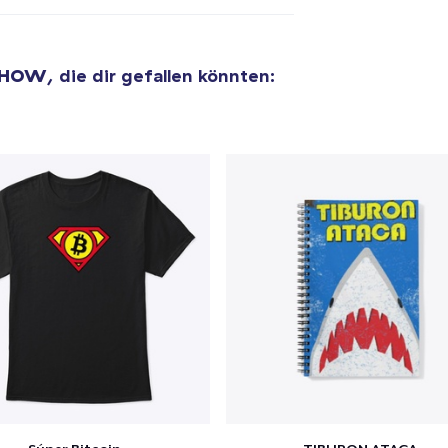
Die Cut Sticker
5,99 $
 SHOW
, die dir gefallen könnten:
Unisex Classic Pullover Hoodie
34,99 $
Classic Crew Neck T-Shirt
19,99 $
Triblend Tee
27,99 $
Comfort Tee
21,99 $
Mug
11,99 $