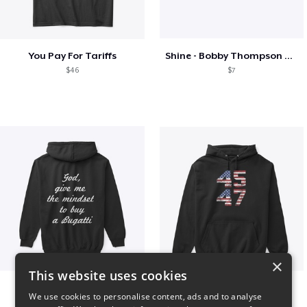
You Pay For Tariffs
Shine - Bobby Thompson Band Merch
$46
$7
×
This website uses cookies
B
Vintage 45-47 Design
We use cookies to personalise content, ads and to analyse
$51
$40