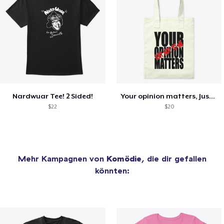
Nardwuar Tee! 2 Sided!
Your opinion matters, Just not to me!
$22
$20
Mehr Kampagnen von
Komödie
, die dir gefallen
könnten: