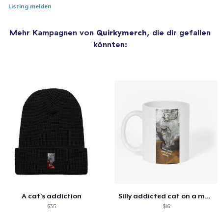
Listing melden
Mehr Kampagnen von
Quirkymerch
, die dir gefallen
könnten:
A cat's addiction
Silly addicted cat on a mug
$35
$16