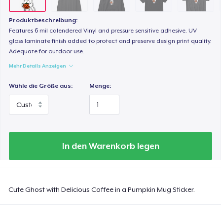
23,99 $
Produktbeschreibung:
Heavy Tee
Features 6 mil calendered Vinyl and pressure sensitive adhesive. UV
44,99 $
gloss laminate finish added to protect and preserve design print quality.
Adequate for outdoor use.
Mehr Details Anzeigen
Tru Transfer Printed Classic Tee
27,99 $
Wähle die Größe aus:
Menge:
Comfort Colors 1717 | Classic Heavyweight T-Shirt
24,99 $
Classic Long Sleeve Tee
In den Warenkorb legen
30,99 $
Next Level 3600 | Premium Ring-Spun Cotton T-Shirt
Cute Ghost with Delicious Coffee in a Pumpkin Mug Sticker.
24,99 $