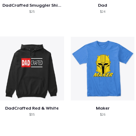
DadCrafted Smuggler Shirt
Dad
$25
$24
DadCrafted Red & White
Maker
$35
$26