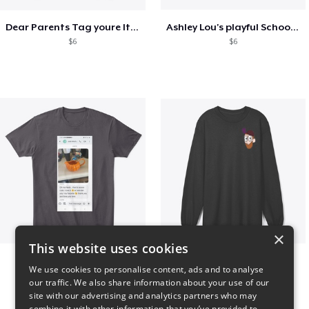
Dear Parents Tag youre It Love Teachers
Ashley Lou's playful School🏠 Collection
$6
$6
×
This website uses cookies
Clint Mitchell
Highwater Logo L10 3
We use cookies to personalise content, ads and to analyse
$24
$36
our traffic. We also share information about your use of our
site with our advertising and analytics partners who may
combine it with other information that you’ve provided to