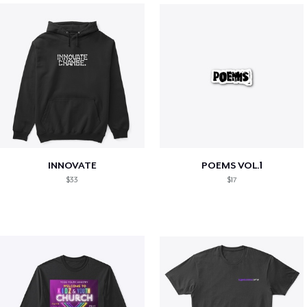
INNOVATE
POEMS VOL.1
$33
$17