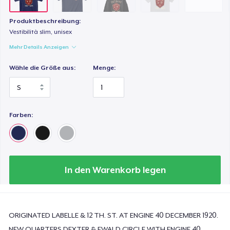
20,99 $
Produktbeschreibung:
Women's Flowy Tank Top
Vestibilità slim, unisex
24,99 $
Mehr Details Anzeigen
Baby Premium Onesie
Wähle die Größe aus:
Menge:
21,99 $
Classic Long Sleeve Tee
Farben:
26,99 $
In den Warenkorb legen
ORIGINATED LABELLE & 12 TH. ST. AT ENGINE 40 DECEMBER 1920.
NEW QUARTERS DEXTER & EWALD CIRCLE WITH ENGINE 40