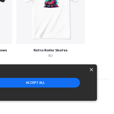
lows
Retro Roller Skates
$22
×
ACCEPT ALL