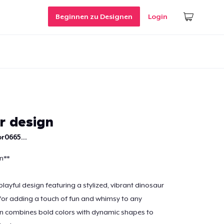
Beginnen zu Designen
Login
r design
r0665...
n**
layful design featuring a stylized, vibrant dinosaur
 for adding a touch of fun and whimsy to any
gn combines bold colors with dynamic shapes to