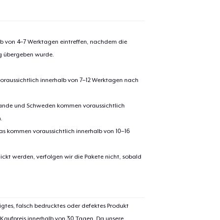
alb von 4–7 Werktagen eintreffen, nachdem die
ng übergeben wurde.
oraussichtlich innerhalb von 7–12 Werktagen nach
erlande und Schweden kommen voraussichtlich
.
pas kommen voraussichtlich innerhalb von 10–16
el wurde zum
Einkaufswagen
ickt werden, verfolgen wir die Pakete nicht, sobald
efügt
Zum Ein
igtes, falsch bedrucktes oder defektes Produkt
 Kaufpreis innerhalb von 30 Tagen. Da unsere