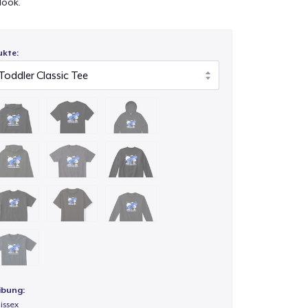
look.
ukte:
ibung:
issex