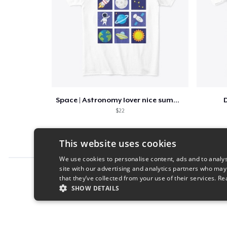
Space | Astronomy lover nice summer tee
D
$22
This website uses cookies
We use cookies to personalise content, ads and to analys
site with our advertising and analytics partners who may
Report this product
that they’ve collected from your use of their services.
Re
SHOW DETAILS
STRICTLY NECESSARY
PERFORMANC