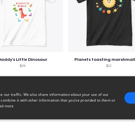
30,99 $
Eco Unisex Tee
33,99 $
Next Level 3600 | Premium Ring-Spun Cotton T-Shirt
24,99 $
addy's Little Dinosaur
Planets toasting marshmal
$28
$22
e our traffic. We also share information about your use of our
 combine it with other information that you’ve provided to them or
ad more
E
TARGETING
FUNCTIONALITY
UNCLASSIFIED