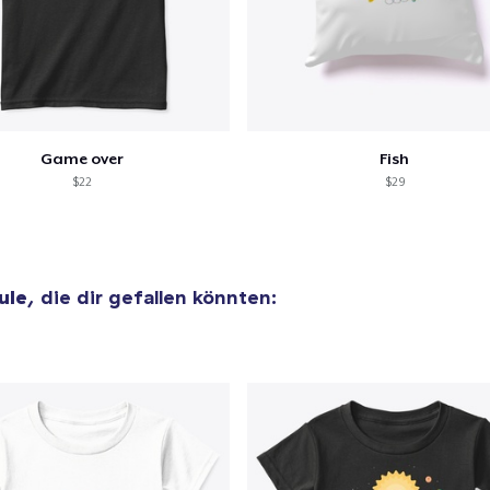
40,99 $
Comfort Tee
23,99 $
Unisex Classic Crewneck Sweatshirt
Game over
Fish
32,99 $
$22
$29
Heavy Tee
44,99 $
ule
, die dir gefallen könnten:
Kids Premium Tee
22,99 $
Tru Transfer Printed Classic Tee
24,99 $
Classic Long Sleeve Tee