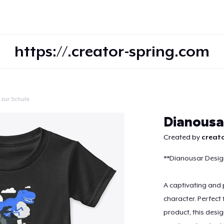
https://.creator-spring.com
 zur Schule
Weiter
Dianousa
Created by
creato
**Dianousar Desig
A captivating and p
character. Perfect
product, this desi