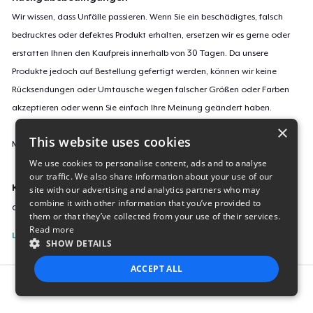
Wir wissen, dass Unfälle passieren. Wenn Sie ein beschädigtes, falsch
bedrucktes oder defektes Produkt erhalten, ersetzen wir es gerne oder
erstatten Ihnen den Kaufpreis innerhalb von 30 Tagen. Da unsere
Produkte jedoch auf Bestellung gefertigt werden, können wir keine
Rücksendungen oder Umtausche wegen falscher Größen oder Farben
akzeptieren oder wenn Sie einfach Ihre Meinung geändert haben.
×
This website uses cookies
Mehr Informationen zu unseren Rückgaberichtlinien findest du
hier
.
We use cookies to personalise content, ads and to analyse
our traffic. We also share information about your use of our
Kampagnen-ID:
site with our advertising and analytics partners who may
combine it with other information that you’ve provided to
did-you-know-february-2024
them or that they’ve collected from your use of their services.
Read more
Listing melden
SHOW DETAILS
ACCEPT ALL
Report this product
STRICTLY NECESSARY
PERFORMANCE