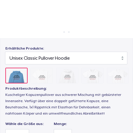
So funktioniert's
Überall verkaufen
Unisex Premium Pullover Hoodie
Etwas verkaufen
Triblend Tee
Erhältliche Produkte:
Comfort Tee
Mug
Produktbeschreibung:
Kuscheliger Kapuzenpullover aus schwerer Mischung mit gebürsteter
Innenseite. Verfügt über eine doppelt gefütterte Kapuze, eine
Unisex Classic Crewneck Sweatshirt
Beuteltasche, 1x1 Rippstrick mit Elasthan für Dehnbarkeit, einen
nahtlosen Körper und ein umweltfreundliches Abreißetikett
Wähle die Größe aus:
Menge:
Women's Classic Tee