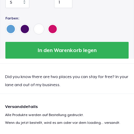
Women's Comfort Tee
Farben:
Classic Long Sleeve Tee
In den Warenkorb legen
Next Level 3600 | Premium Ring-Spun Cotton T-Shirt
Did you know there are two places you can stay for free? In your
lane and out of my business.
Versanddetails
Alle Produkte werden auf Bestellung gedruckt.
Wenn du jetzt bestellt, wird es am oder vor dem
loading...
versandt.