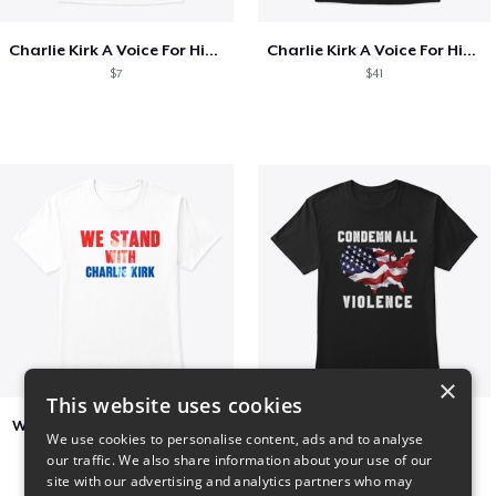
Charlie Kirk A Voice For His Generation
Charlie Kirk A Voice For His Generation
$7
$41
×
This website uses cookies
We Stand With Charlie Kirk
Condemn All Violence
We use cookies to personalise content, ads and to analyse
$7
$41
our traffic. We also share information about your use of our
site with our advertising and analytics partners who may