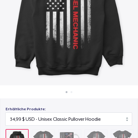
22,99 $
So funktioniert's
Überall verkaufen
Mug
16,99 $
Etwas verkaufen
Premium V-Neck Tee
25,99 $
Women's Comfort Tee
24,99 $
Classic Long Sleeve Tee
26,99 $
Erhältliche Produkte:
Next Level 3600 | Premium Ring-Spun Cotton T-Shirt
26,99 $
Premium V-Neck Tee