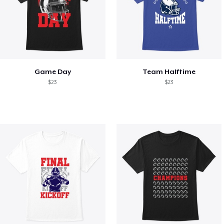
Game Day
Team Halftime
$23
$23