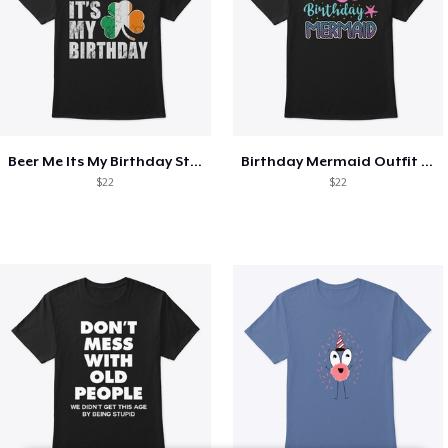
Beer Me Its My Birthday St Patricks Day
Birthday Mermaid Outfit Costume
$22
$22