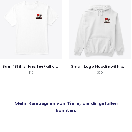
Sam "Stilts" Ives tee (all colors)
Small Logo Hoodie with back (all colors)
$18
$30
Mehr Kampagnen von
Tiere
, die dir gefallen
könnten: