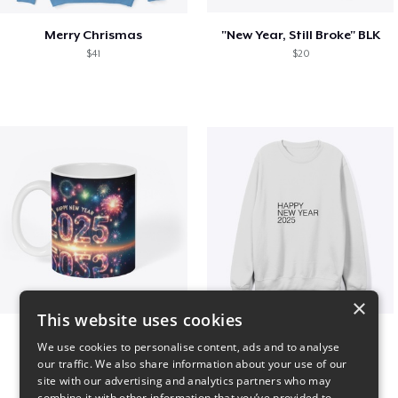
Merry Chrismas
"New Year, Still Broke" BLK
$41
$20
×
This website uses cookies
Fresh Start Mugs
HAPPY NEW YEAR 2025
We use cookies to personalise content, ads and to analyse
$16
$41
our traffic. We also share information about your use of our
site with our advertising and analytics partners who may
combine it with other information that you’ve provided to