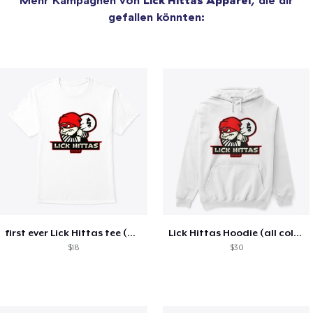
gefallen könnten:
first ever Lick Hittas tee (all colors)
Lick Hittas Hoodie (all colors)
$18
$30