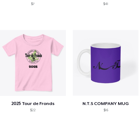
$7
$41
2025 Tour de Fronds
N.T.S COMPANY MUG
$22
$16