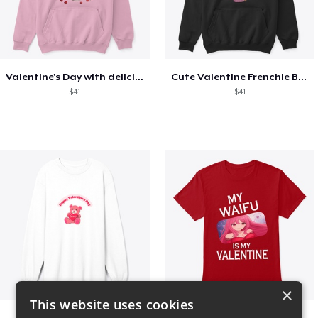
Valentine's Day with delicious food
Cute Valentine Frenchie Bulldog
$41
$41
×
This website uses cookies
vday !
VALENTINE WAIFU