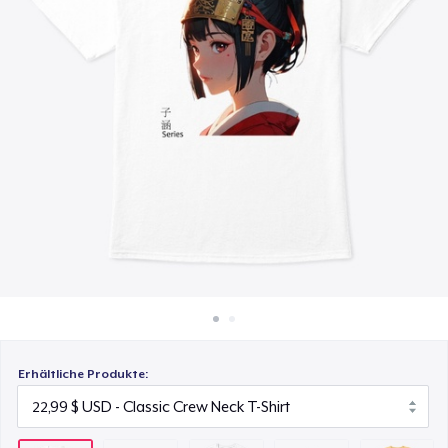
15,99 $
So funktioniert's
Überall verkaufen
Women's Classic Tee
23,99 $
Etwas verkaufen
Classic Long Sleeve Tee
30,99 $
Next Level 3600 | Premium Ring-Spun Cotton T-Shirt
20,99 $
Erhältliche Produkte: