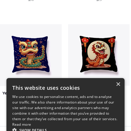
×
This website uses cookies
Year of the Snake Chinese New Year
Chinese Dragon Shirt
We use cookies to personalise content, ads and to analyse
$29
$29
our traffic. We also share information about your use of our
site with our advertising and analytics partners who may
combine it with other information that you’ve provided to
them or that they’ve collected from your use of their services.
Read more
SHOW DETAILS