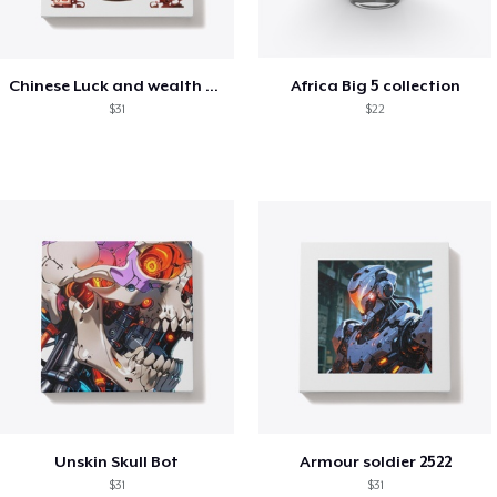
Chinese Luck and wealth Dragon
Africa Big 5 collection
$31
$22
Unskin Skull Bot
Armour soldier 2522
$31
$31