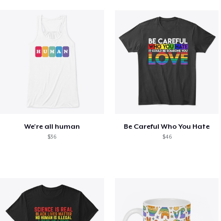
We're all human
Be Careful Who You Hate
$36
$46