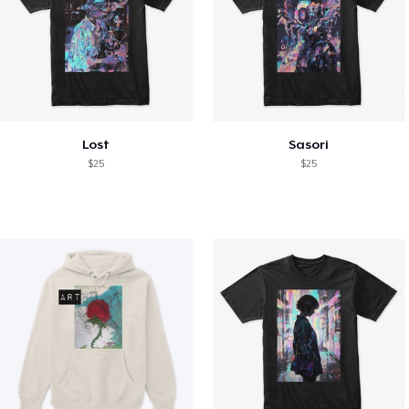
Lost
Sasori
$25
$25