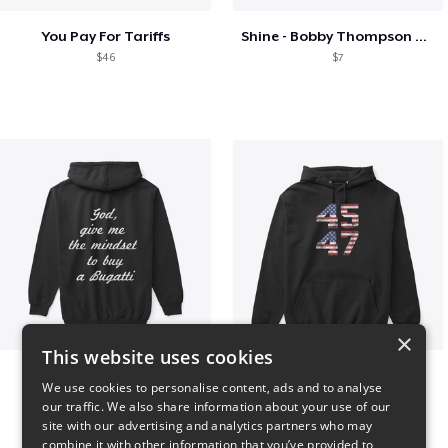
You Pay For Tariffs
Shine - Bobby Thompson Band Merch
$46
$7
×
This website uses cookies
B
Vintage 45-47 Design
We use cookies to personalise content, ads and to analyse
$51
$40
our traffic. We also share information about your use of our
site with our advertising and analytics partners who may
combine it with other information that you’ve provided to