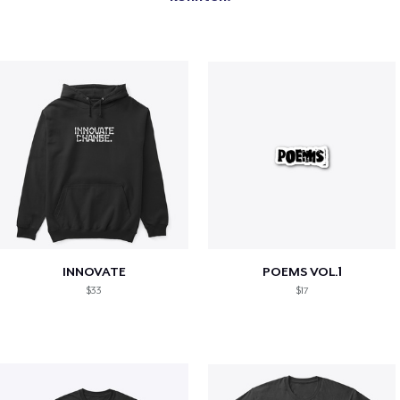
INNOVATE
POEMS VOL.1
$33
$17