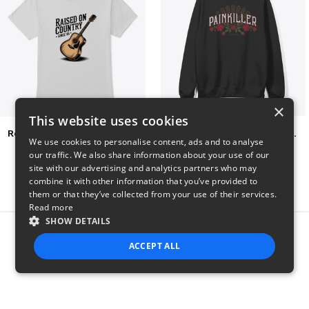
×
This website uses cookies
Raised on Country Since 85
Jon Dretto "Painkiller" Merch Collection
We use cookies to personalise content, ads and to analyse
$23
$39
our traffic. We also share information about your use of our
site with our advertising and analytics partners who may
combine it with other information that you’ve provided to
them or that they’ve collected from your use of their services.
Read more
SHOW DETAILS
Report this product
ACCEPT ALL
STRICTLY NECESSARY
PERFORMANCE