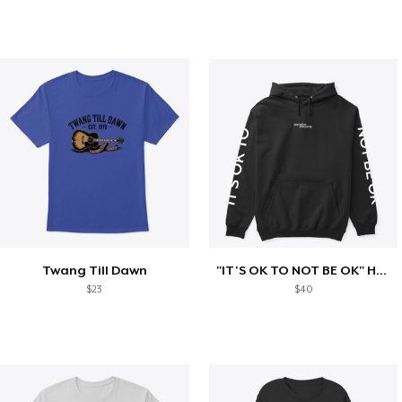
Twang Till Dawn
"IT'S OK TO NOT BE OK" Hoodie (BP LOGO)
$23
$40