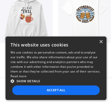
×
This website uses cookies
It’s Fall, Ya’ll
Oktoberfest 2025
We use cookies to personalise content, ads and to analyse
$41
$41
our traffic. We also share information about your use of our
site with our advertising and analytics partners who may
combine it with other information that you’ve provided to
them or that they’ve collected from your use of their services.
Read more
SHOW DETAILS
Report this product
ACCEPT ALL
STRICTLY NECESSARY
PERFORMANCE