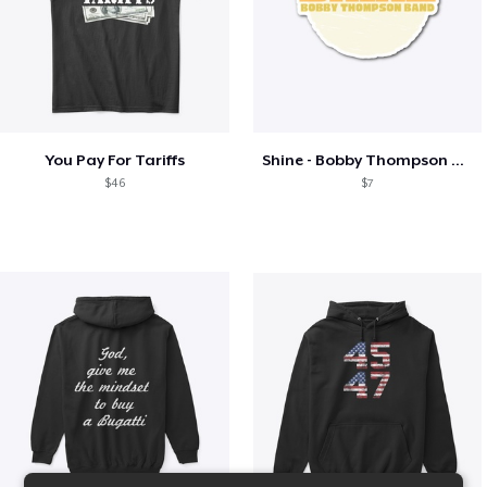
You Pay For Tariffs
Shine - Bobby Thompson Band Merch
$46
$7