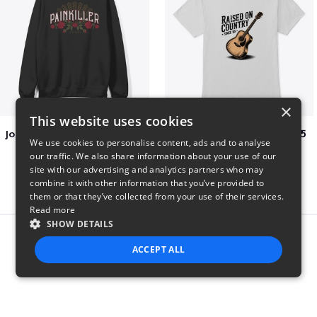
×
This website uses cookies
Jon Dretto "Painkiller" Merch Collection
Raised on Country Since 85
We use cookies to personalise content, ads and to analyse
$39
$23
our traffic. We also share information about your use of our
site with our advertising and analytics partners who may
combine it with other information that you’ve provided to
them or that they’ve collected from your use of their services.
Read more
SHOW DETAILS
Report this product
ACCEPT ALL
STRICTLY NECESSARY
PERFORMANCE
TARGETING
FUNCTIONALITY