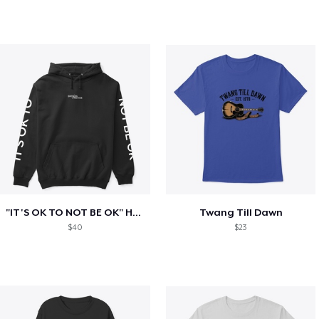
"IT'S OK TO NOT BE OK" Hoodie (BP LOGO)
Twang Till Dawn
$40
$23