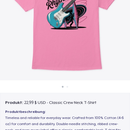
So funktioniert's
Überall verkaufen
Etwas verkaufen
Produkt:
22,99 $ USD - Classic Crew Neck T-Shirt
Produktbeschreibung:
Timeless and reliable for everyday wear. Crafted from 100% Cotton (4-6
oz) for comfort and durability. Double-needle stitching, ribbed crew-
neck, and tear-away label offer a classic, comfortable look. T-shirt fits