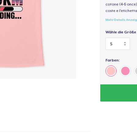
cotone (4-6 once) 
coste e l'etichett
Mehr Details Anzei
Wähle die Größe
Farben: