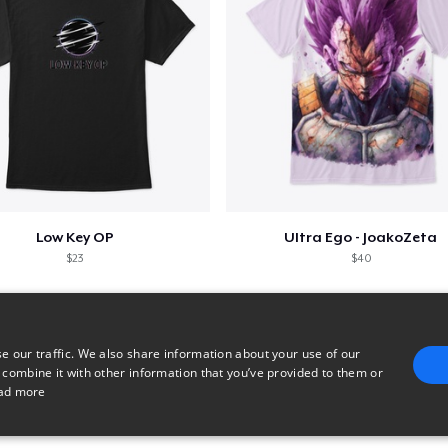
Low Key OP
Ultra Ego - JoakoZeta
$23
$40
e our traffic. We also share information about your use of our
 combine it with other information that you’ve provided to them or
ad more
E
TARGETING
FUNCTIONALITY
UNCLASSIFIED