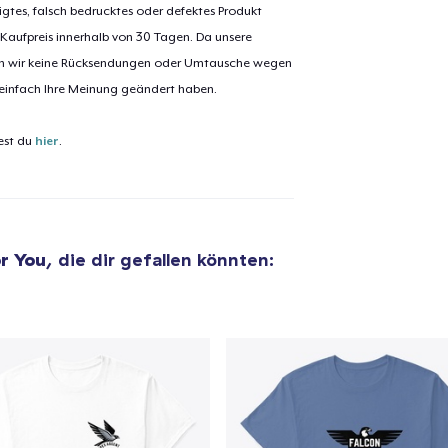
igtes, falsch bedrucktes oder defektes Produkt
 Kaufpreis innerhalb von 30 Tagen. Da unsere
nen wir keine Rücksendungen oder Umtausche wegen
el wurde zum
Einkaufswagen
 einfach Ihre Meinung geändert haben.
efügt
Zum Ein
est du
hier
.
 Kasse gehen
Weiter Einkaufen
r You
, die dir gefallen könnten: