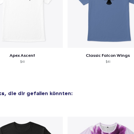
Apex Ascent
Classic Falcon Wings
$41
$41
cs
, die dir gefallen könnten: