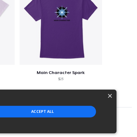
Main Character Spark
$23
×
ACCEPT ALL