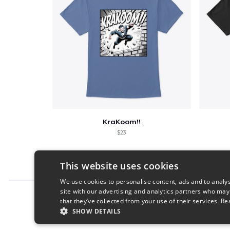
KraKoom!!
$23
This website uses cookies
We use cookies to personalise content, ads and to analys
site with our advertising and analytics partners who may
Report this product
that they’ve collected from your use of their services.
Re
SHOW DETAILS
STRICTLY NECESSARY
PERFORMANC