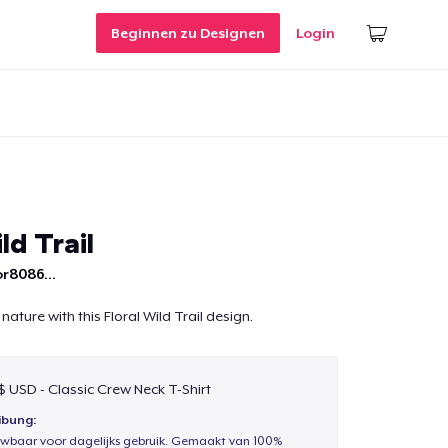
Beginnen zu Designen
Login
ld Trail
r8086...
nature with this Floral Wild Trail design.
 $ USD - Classic Crew Neck T-Shirt
ibung:
uwbaar voor dagelijks gebruik. Gemaakt van 100%