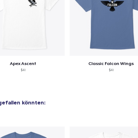
Apex Ascent
Classic Falcon Wings
$41
$41
 gefallen könnten: