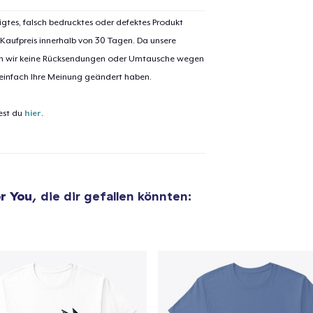
igtes, falsch bedrucktes oder defektes Produkt
 Kaufpreis innerhalb von 30 Tagen. Da unsere
nen wir keine Rücksendungen oder Umtausche wegen
el wurde zum
Einkaufswagen
 einfach Ihre Meinung geändert haben.
efügt
Zum Ein
est du
hier
.
 Kasse gehen
Weiter Einkaufen
r You
, die dir gefallen könnten: