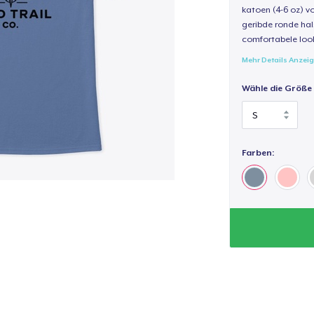
katoen (4-6 oz) v
geribde ronde hal
comfortabele loo
Mehr Details Anzei
Wähle die Größe
Farben: