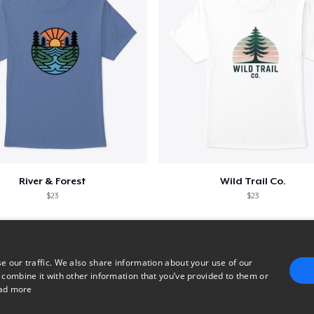
River & Forest
Wild Trail Co.
$23
$23
e our traffic. We also share information about your use of our
 combine it with other information that you’ve provided to them or
ad more