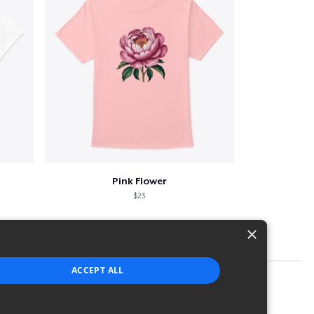
Pink Flower
$23
×
ACCEPT ALL