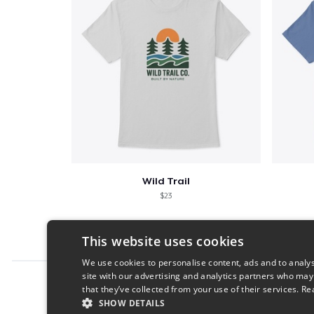
Wild Trail
$23
This website uses cookies
We use cookies to personalise content, ads and to analys
site with our advertising and analytics partners who may
Report this product
that they’ve collected from your use of their services.
Re
SHOW DETAILS