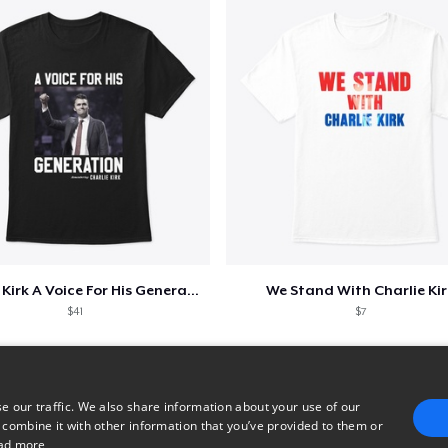
Charlie Kirk A Voice For His Generation
We Stand With Charlie Kir
$41
$7
e our traffic. We also share information about your use of our
 combine it with other information that you’ve provided to them or
ad more