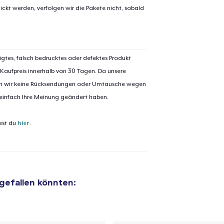
ickt werden, verfolgen wir die Pakete nicht, sobald
 Kasse gehen
Weiter Einkaufen
igtes, falsch bedrucktes oder defektes Produkt
 Kaufpreis innerhalb von 30 Tagen. Da unsere
nen wir keine Rücksendungen oder Umtausche wegen
 einfach Ihre Meinung geändert haben.
est du
hier
.
 gefallen könnten: