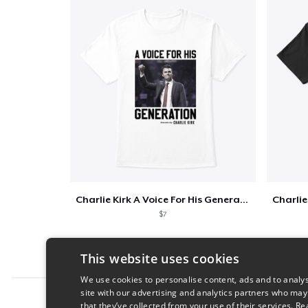
Charlie Kirk A Voice For His Generation
$7
This website uses cookies
We use cookies to personalise content, ads and to analys
site with our advertising and analytics partners who may
Report this product
that they’ve collected from your use of their services.
Re