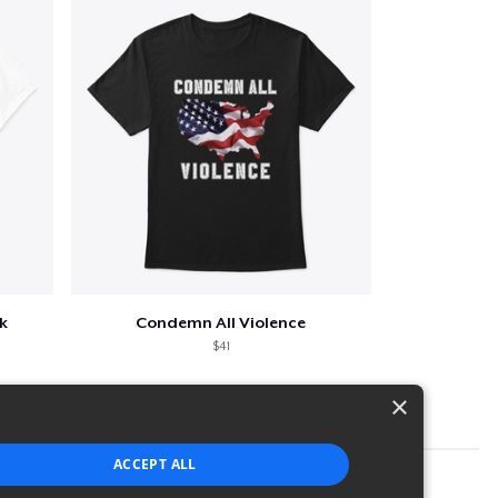
k
Condemn All Violence
$41
×
ACCEPT ALL