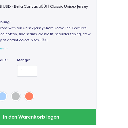
$ USD - Bella Canvas 3001 | Classic Unisex Jersey
ibung:
obe with our Unisex Jersey Short Sleeve Tee. Features
d cotton, side-seams, classic fit, shoulder taping, crew
 of vibrant colors. Sizes S-3XL.
gen
 aus:
Menge:
In den Warenkorb legen