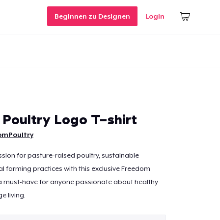
Beginnen zu Designen
Login
Poultry Logo T-shirt
omPoultry
sion for pasture-raised poultry, sustainable
al farming practices with this exclusive Freedom
t’s a must-have for anyone passionate about healthy
e living.