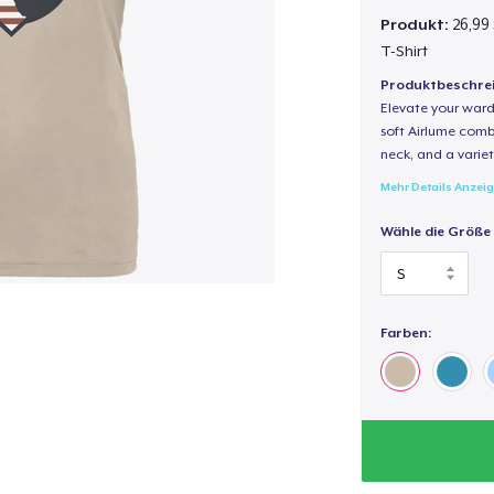
Produkt:
26,99 
T-Shirt
Produktbeschre
Elevate your wardr
soft Airlume combe
neck, and a variety
Mehr Details Anzei
Wähle die Größe
Farben: