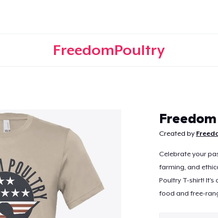
FreedomPoultry
Weiter
Freedom 
Created by
Freed
Celebrate your pas
farming, and ethic
Poultry T-shirt! I
food and free-rang