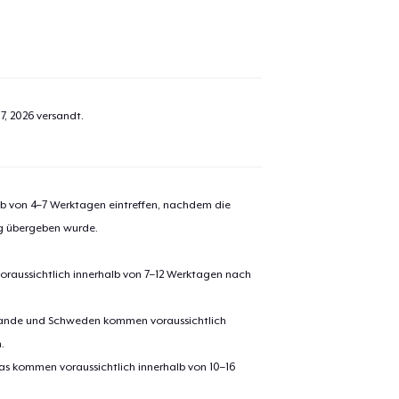
7, 2026
versandt.
alb von 4–7 Werktagen eintreffen, nachdem die
ng übergeben wurde.
oraussichtlich innerhalb von 7–12 Werktagen nach
el wurde zum
Einkaufswagen
erlande und Schweden kommen voraussichtlich
efügt
Zum Ein
.
pas kommen voraussichtlich innerhalb von 10–16