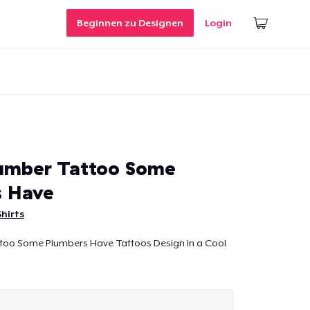
Beginnen zu Designen
Login
umber Tattoo Some
s Have
hirts
too Some Plumbers Have Tattoos Design in a Cool