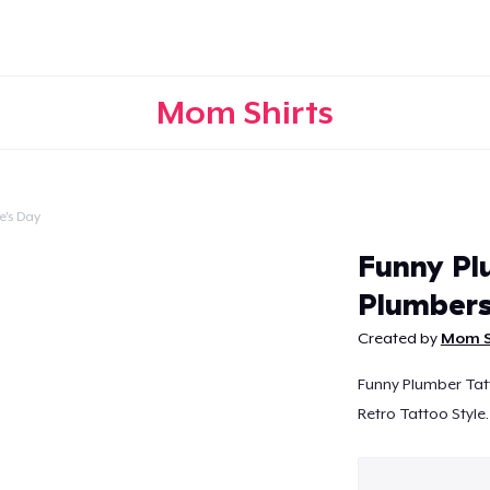
Mom Shirts
e's Day
Weiter
Funny Pl
Plumber
Created by
Mom S
Funny Plumber Tat
Retro Tattoo Style.