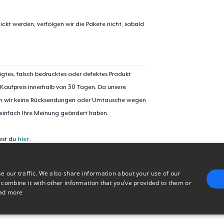
ickt werden, verfolgen wir die Pakete nicht, sobald
Unisex Classic Crewneck Sweatshirt
igtes, falsch bedrucktes oder defektes Produkt
Women's Classic Tee
 Kaufpreis innerhalb von 30 Tagen. Da unsere
nen wir keine Rücksendungen oder Umtausche wegen
Women's Premium V-Neck Tee
 einfach Ihre Meinung geändert haben.
est du
hier
.
Women's Racerback Tank
e our traffic. We also share information about your use of our
 combine it with other information that you’ve provided to them or
Classic Long Sleeve Tee
ad more
E
TARGETING
FUNCTIONALITY
UNCLASSIFIED