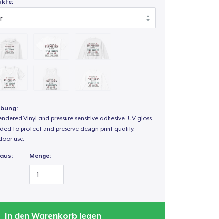
ukte:
ibung:
endered Vinyl and pressure sensitive adhesive. UV gloss
ded to protect and preserve design print quality.
door use.
 aus:
Menge:
In den Warenkorb legen