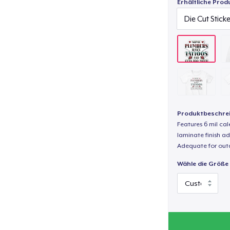
Erhältliche Prod
Produktbeschre
Features 6 mil cal
laminate finish ad
Adequate for out
Wähle die Größe