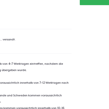
el wurde zum
Einkaufswagen
efügt
Zum Ein
..
versandt.
 Kasse gehen
Weiter Einkaufen
alb von 4–7 Werktagen eintreffen, nachdem die
ng übergeben wurde.
Die Cut Sticker
oraussichtlich innerhalb von 7–12 Werktagen nach
Unisex Classic Pullover Hoodie
erlande und Schweden kommen voraussichtlich
.
pas kommen voraussichtlich innerhalb von 10–16
Classic Crew Neck T-Shirt