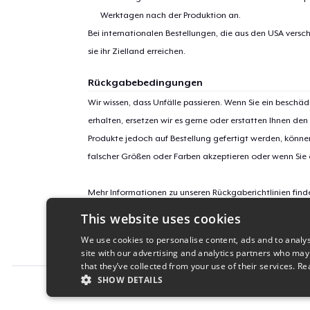
Werktagen nach der Produktion an.
Bei internationalen Bestellungen, die aus den USA versch
sie ihr Zielland erreichen.
Rückgabebedingungen
Wir wissen, dass Unfälle passieren. Wenn Sie ein beschäd
erhalten, ersetzen wir es gerne oder erstatten Ihnen den
Produkte jedoch auf Bestellung gefertigt werden, kön
falscher Größen oder Farben akzeptieren oder wenn Sie
Mehr Informationen zu unseren Rückgaberichtlinien find
This website uses cookies
Kampagnen-ID:
We use cookies to personalise content, ads and to analys
funny-plumber-tattoo-some-plu
site with our advertising and analytics partners who may
that they’ve collected from your use of their services.
Re
SHOW DETAILS
Report this product
STRICTLY NECESSARY
PERFORMANC