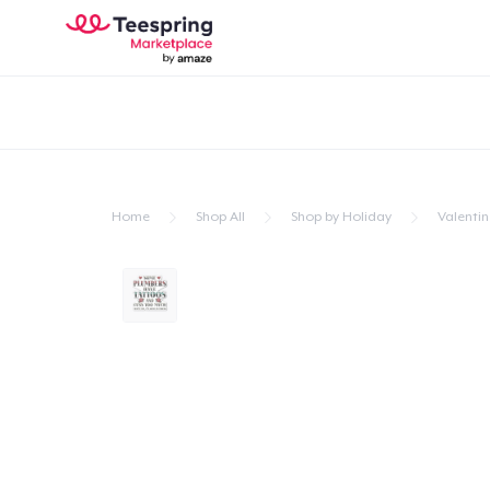
Home
Shop All
Shop by Holiday
Valentin