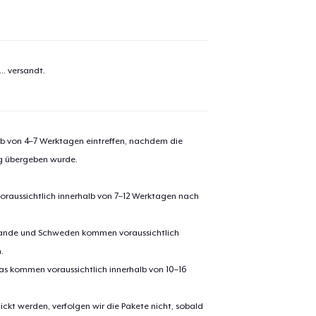
el wurde zum
Einkaufswagen
efügt
Zum Ein
..
versandt.
alb von 4–7 Werktagen eintreffen, nachdem die
 Kasse gehen
Weiter Einkaufen
ng übergeben wurde.
Tote Bag
oraussichtlich innerhalb von 7–12 Werktagen nach
erlande und Schweden kommen voraussichtlich
Unisex Classic Pullover Hoodie
.
pas kommen voraussichtlich innerhalb von 10–16
Classic Crew Neck T-Shirt
ickt werden, verfolgen wir die Pakete nicht, sobald