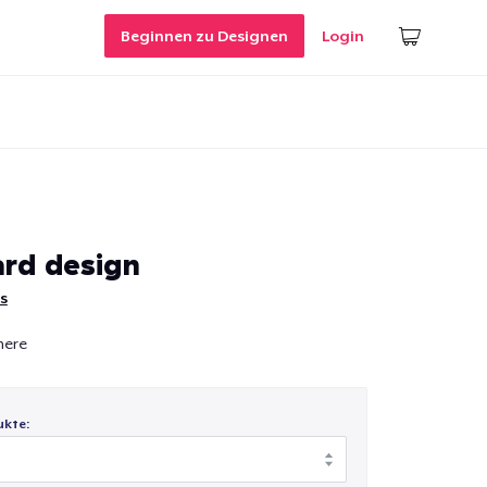
Beginnen zu Designen
Login
rd design
s
here
ukte: