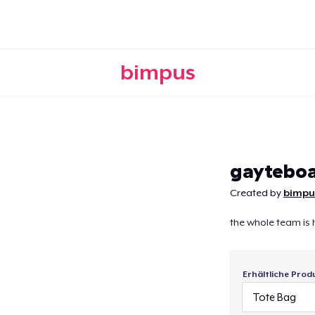
bimpus
Weiter
gayteboa
Created by
bimpu
the whole team is 
Erhältliche Prod