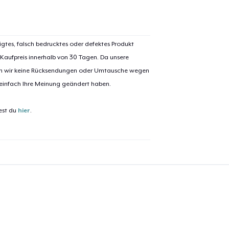
Comfort Tee
igtes, falsch bedrucktes oder defektes Produkt
 Kaufpreis innerhalb von 30 Tagen. Da unsere
Unisex Classic Crewneck Sweatshirt
nen wir keine Rücksendungen oder Umtausche wegen
 einfach Ihre Meinung geändert haben.
Women's Classic Tee
est du
hier
.
Women's Comfort Tee
Classic Long Sleeve Tee
Next Level 3600 | Premium Ring-Spun Cotton T-Shirt