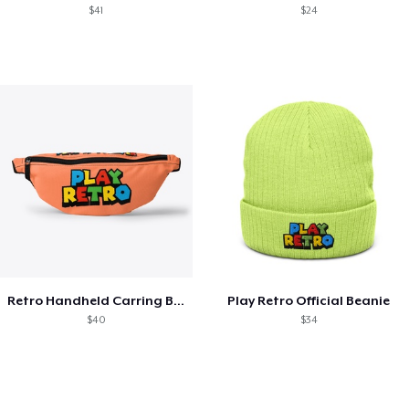
$41
$24
Retro Handheld Carring Bag
Play Retro Official Beanie
$40
$34