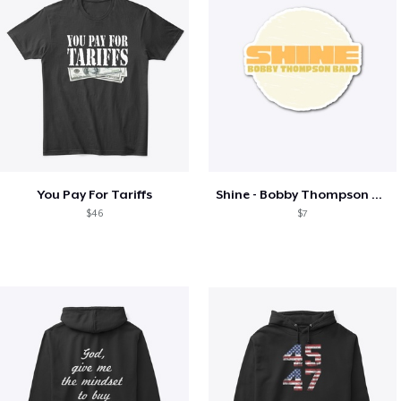
You Pay For Tariffs
Shine - Bobby Thompson Band Merch
$46
$7