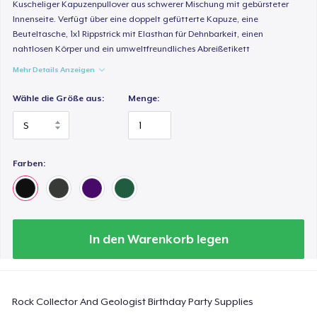
Kuscheliger Kapuzenpullover aus schwerer Mischung mit gebürsteter
24,99 $
Innenseite. Verfügt über eine doppelt gefütterte Kapuze, eine
Beuteltasche, 1x1 Rippstrick mit Elasthan für Dehnbarkeit, einen
Classic Long Sleeve Tee
nahtlosen Körper und ein umweltfreundliches Abreißetikett
30,99 $
Mehr Details Anzeigen
Next Level 3600 | Premium Ring-Spun Cotton T-Shirt
Wähle die Größe aus:
Menge:
24,99 $
Farben:
In den Warenkorb legen
Rock Collector And Geologist Birthday Party Supplies