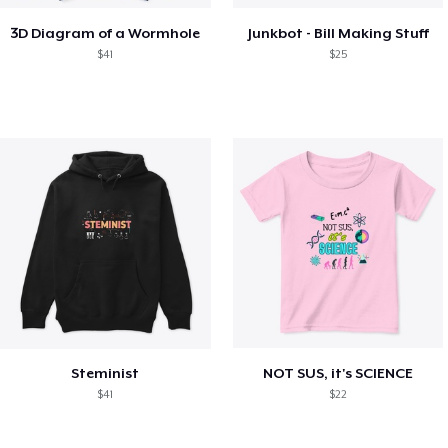
3D Diagram of a Wormhole
Junkbot - Bill Making Stuff
$41
$25
Steminist
NOT SUS, it's SCIENCE
$41
$22