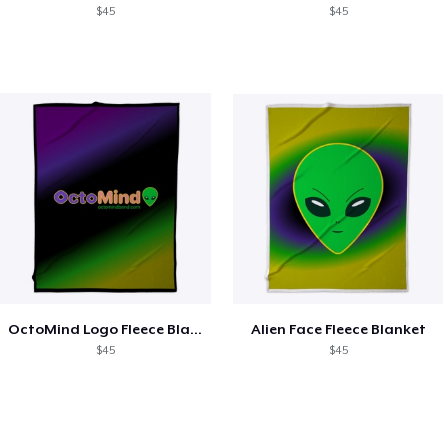
$45
$45
OctoMind Logo Fleece Blanket
Alien Face Fleece Blanket
$45
$45