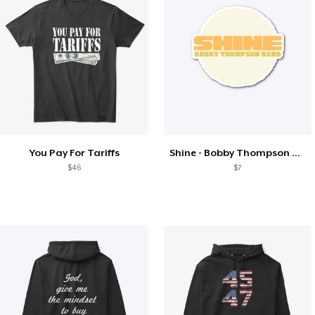
You Pay For Tariffs
Shine - Bobby Thompson Band Merch
$46
$7