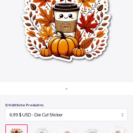
40,99 $
So funktioniert's
Überall verkaufen
Comfort Tee
16,99 $
Etwas verkaufen
Mug
11,99 $
Women's Classic Tee
23,99 $
Erhältliche Produkte: