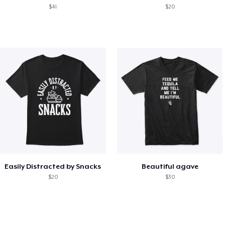
$41
$20
Easily Distracted by Snacks
Beautiful agave
$20
$30