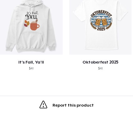
It’s Fall, Ya’ll
Oktoberfest 2025
$41
$41
Report this product