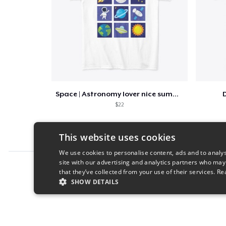
Space | Astronomy lover nice summer tee
D
$22
This website uses cookies
We use cookies to personalise content, ads and to analys
site with our advertising and analytics partners who may
Report this product
that they’ve collected from your use of their services.
Re
SHOW DETAILS
STRICTLY NECESSARY
PERFORMANC