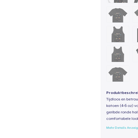
Produktbeschre
Tijdloos en betro
katoen (4-6 oz) v
geribde ronde hal
comfortabele loo
Mehr Details Anzei