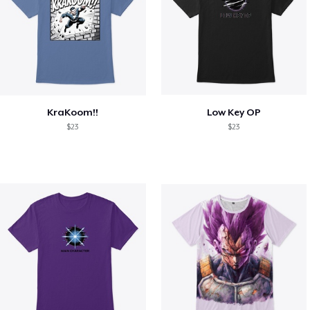
KraKoom!!
Low Key OP
$23
$23