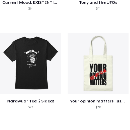
Current Mood: EXISTENTIAL CRISIS
Tony and the UFOs
$14
$41
Nardwuar Tee! 2 Sided!
Your opinion matters, Just not to me!
$22
$20