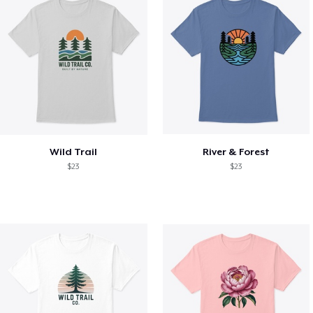
Wild Trail
River & Forest
$23
$23