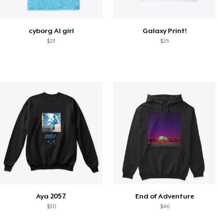
cyborg AI girl
Galaxy Print!
$23
$25
Aya 2057.
End of Adventure
$30
$46