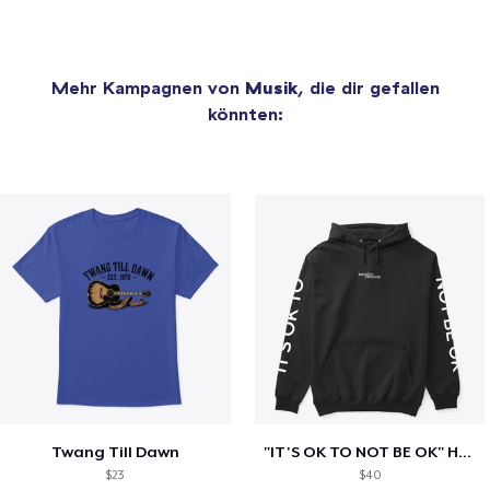
Mehr Kampagnen von
Musik
, die dir gefallen
könnten:
Twang Till Dawn
"IT'S OK TO NOT BE OK" Hoodie (BP LOGO)
$23
$40