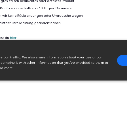
igtes, falsch bedrucktes oder defektes Produkt
 Kaufpreis innerhalb von 30 Tagen. Da unsere
nen wir keine Rücksendungen oder Umtausche wegen
 einfach Ihre Meinung geändert haben.
est du
hier
.
e our traffic. We also share information about your use of our
 combine it with other information that you’ve provided to them or
ad more
E
TARGETING
FUNCTIONALITY
UNCLASSIFIED
trictly necessary
Performance
Targeting
Functionality
Unclassified
uch as user login and account management. The website cannot be used properly without 
n
Description