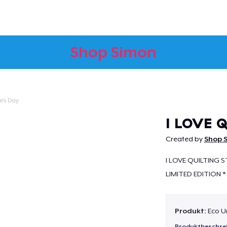
Shop Simon
e's Day
Weiter
I LOVE 
Created by
Shop 
I LOVE QUILTING 
LIMITED EDITION * *
Produkt:
Eco U
Produktbeschre