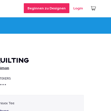
Beginnen zu Designen
Login
QUILTING
Simon
STEKERS
 * *
nisex Tee
ibung: