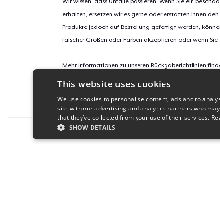
Wir wissen, dass Unfälle passieren. Wenn Sie ein beschäd
erhalten, ersetzen wir es gerne oder erstatten Ihnen den
Produkte jedoch auf Bestellung gefertigt werden, kön
falscher Größen oder Farben akzeptieren oder wenn Sie
Mehr Informationen zu unseren Rückgaberichtlinien find
This website uses cookies
Kampagnen-ID:
We use cookies to personalise content, ads and to analys
get-i-love-quilting
site with our advertising and analytics partners who may
that they’ve collected from your use of their services.
Re
SHOW DETAILS
Report this product
STRICTLY NECESSARY
PERFORMANC
S
Strictly necessary cookies allow core website functionality s
Name
Provider
/
Domain
Expiratio