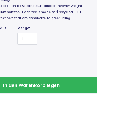
ollection tees feature sustainable, heavier weight
ium soft feel. Each tee is made of 4 recycled RPET
es fibers that are conducive to green living.
 aus:
Menge:
In den Warenkorb legen