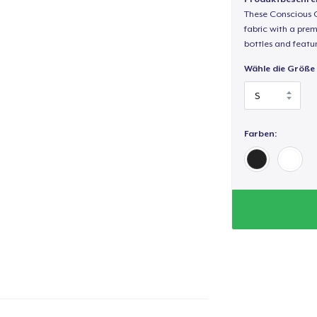
These Conscious C
fabric with a prem
bottles and featur
Wähle die Größe
Farben: