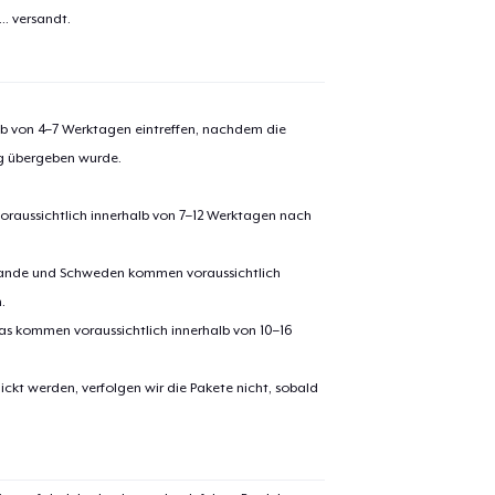
el wurde zum
Einkaufswagen
..
versandt.
efügt
Zum Ein
alb von 4–7 Werktagen eintreffen, nachdem die
ng übergeben wurde.
 Kasse gehen
Weiter Einkaufen
oraussichtlich innerhalb von 7–12 Werktagen nach
erlande und Schweden kommen voraussichtlich
.
pas kommen voraussichtlich innerhalb von 10–16
ickt werden, verfolgen wir die Pakete nicht, sobald