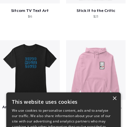
Sitcom TV Text Art
Stick It to the Critic
$16
$23
×
This website uses cookies
Amazing Retro Classic T-Shirt
Persian Cat watching Cats TV
We use cookies to personalise content, ads and to analyse
$25
$7
our traffic. We also share information about your use of our
site with our advertising and analytics partners who may
combine it with other information that you’ve provided to