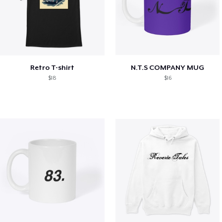
Retro T-shirt
N.T.S COMPANY MUG
$18
$16