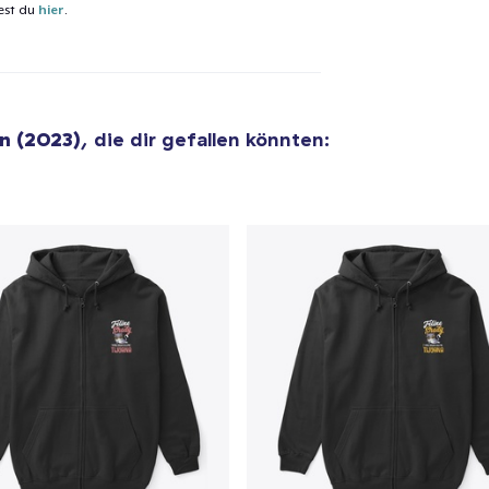
est du
hier
.
el wurde zum
Einkaufswagen
efügt
Zum Ein
n (2023)
, die dir gefallen könnten:
 Kasse gehen
Weiter Einkaufen
Unisex Classic Pullover Hoodie
40,99 $
Classic Crew Neck T-Shirt
22,99 $
Unisex Premium Pullover Hoodie
40,99 $