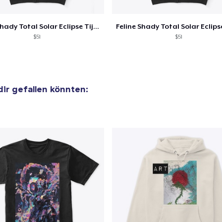
Bella Canvas 3001 | Classic Unisex Jersey T-Shirt
Feline Shady Total Solar Eclipse Tijuana
21,99 $
$51
$51
Comfort Tee
23,99 $
 dir gefallen könnten:
Unisex Classic Crewneck Sweatshirt
32,99 $
Women's Classic Tee
23,99 $
Heavy Tee
44,99 $
Comfort Colors 1717 | Classic Heavyweight T-Shirt
24,99 $