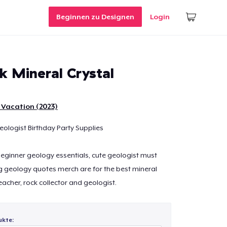
Beginnen zu Designen
Login
k Mineral Crystal
 Vacation (2023)
eologist Birthday Party Supplies
 beginner geology essentials, cute geologist must
g geology quotes merch are for the best mineral
teacher, rock collector and geologist.
ukte: