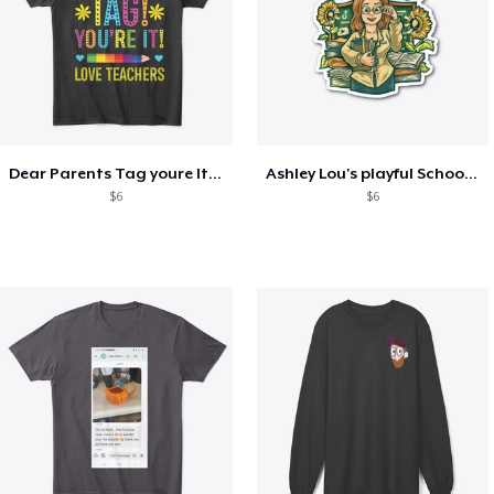
Dear Parents Tag youre It Love Teachers
Ashley Lou's playful School🏠 Collection
$6
$6