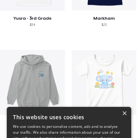
Yusra - 3rd Grade
Markham
$34
$23
×
This website uses cookies
Non Profit
Baby Elephant
We use cookies to personalise content, ads and to analyse
$51
$28
our traffic. We also share information about your use of our