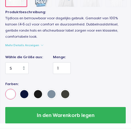
17,90 $
Produktbeschreibung:
Classic Long Sleeve Tee
Tijdloos en betrouwbaar voor dagelijks gebruik. Gemaakt van 100%
22,57 $
katoen (4-6 oz) voor comfort en duurzaamheid. Dubbelnaaldstiksel,
geribde ronde hals en afscheurbaar label zorgen voor een klassieke,
comfortabele look.
Next Level 3600 | Premium Ring-Spun Cotton T-Shirt
Mehr Details Anzeigen
18,74 $
Wähle die Größe aus:
Menge:
Farben:
In den Warenkorb legen