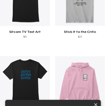
Sitcom TV Text Art
Stick It to the Critic
$16
$23
×