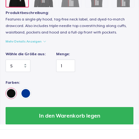
26,99 $
Produktbeschreibung:
Classic Long Sleeve Tee
Features a single-ply hood, tag-free neck label, and dyed-to-match
28,99 $
drawcord. Also includes triple-needle top coverstitching along cuffs,
waistband, pockets and hood and a full-zip front with pockets.
Mehr Details Anzeigen
Next Level 3600 | Premium Ring-Spun Cotton T-Shirt
24,99 $
Wähle die Größe aus:
Menge:
Farben:
In den Warenkorb legen