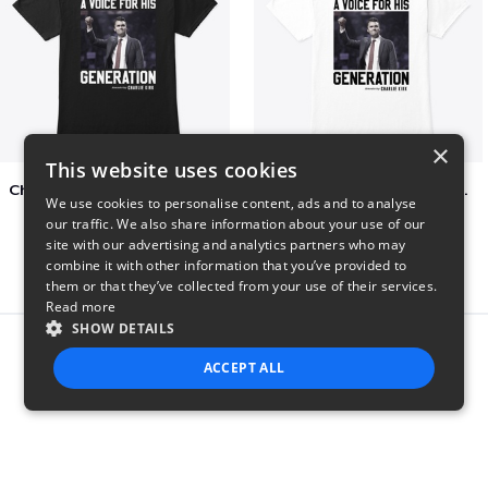
×
This website uses cookies
Charlie Kirk A Voice For His Generation
Charlie Kirk A Voice For His Generation
We use cookies to personalise content, ads and to analyse
$41
$7
our traffic. We also share information about your use of our
site with our advertising and analytics partners who may
combine it with other information that you’ve provided to
them or that they’ve collected from your use of their services.
Read more
SHOW DETAILS
Report this product
ACCEPT ALL
STRICTLY NECESSARY
PERFORMANCE
TARGETING
FUNCTIONALITY