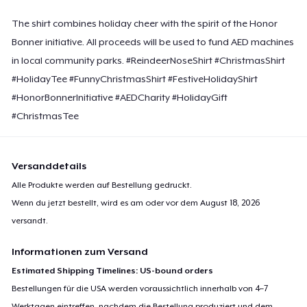
The shirt combines holiday cheer with the spirit of the Honor
Bonner initiative. All proceeds will be used to fund AED machines
in local community parks. #ReindeerNoseShirt #ChristmasShirt
#HolidayTee #FunnyChristmasShirt #FestiveHolidayShirt
#HonorBonnerInitiative #AEDCharity #HolidayGift
#ChristmasTee
Versanddetails
Alle Produkte werden auf Bestellung gedruckt.
Wenn du jetzt bestellt, wird es am oder vor dem
August 18, 2026
versandt.
Informationen zum Versand
Estimated Shipping Timelines: US-bound orders
Bestellungen für die USA werden voraussichtlich innerhalb von 4–7
Werktagen eintreffen, nachdem die Bestellung produziert und dem