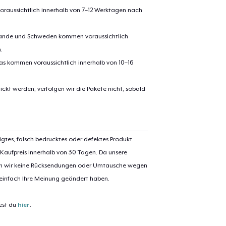
oraussichtlich innerhalb von 7–12 Werktagen nach
erlande und Schweden kommen voraussichtlich
.
pas kommen voraussichtlich innerhalb von 10–16
ickt werden, verfolgen wir die Pakete nicht, sobald
el wurde zum
Einkaufswagen
efügt
Zum Ein
igtes, falsch bedrucktes oder defektes Produkt
 Kaufpreis innerhalb von 30 Tagen. Da unsere
nen wir keine Rücksendungen oder Umtausche wegen
 einfach Ihre Meinung geändert haben.
 Kasse gehen
Weiter Einkaufen
est du
hier
.
Tru Transfer Printed Classic Long Sleeve Tee