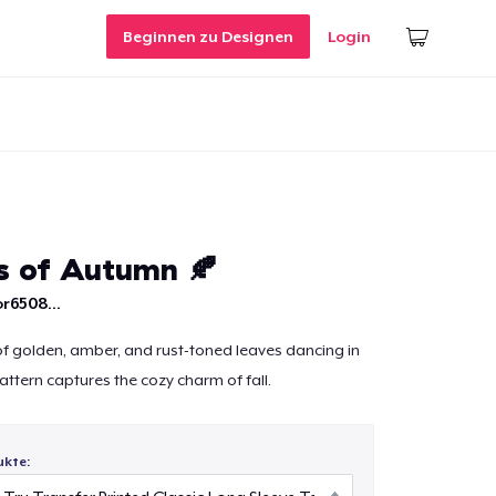
Beginnen zu Designen
Login
 of Autumn 🍂
r6508...
f golden, amber, and rust-toned leaves dancing in
attern captures the cozy charm of fall.
ukte: