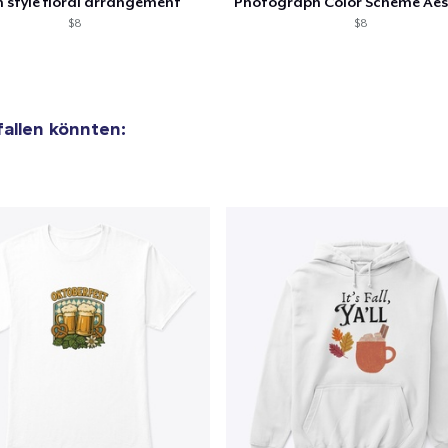
 style floral arrangement
32,99 $
$8
$8
Women's Classic Tee
23,99 $
fallen könnten:
Heavy Tee
44,99 $
Tru transfer Printed Premium Tee
29,99 $
Tru Transfer Printed Classic Tee
27,99 $
Tru Transfer Unisex Crewneck Sweatshirt
40,99 $
Tru Transfer Printed Unisex Premium Hoodie