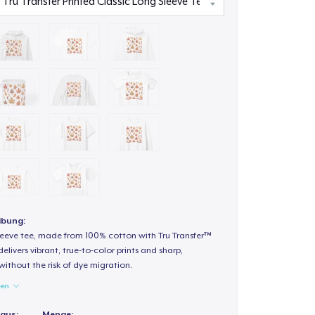
ibung:
sleeve tee, made from 100% cotton with Tru Transfer™
elivers vibrant, true-to-color prints and sharp,
 without the risk of dye migration.
gen
 aus:
Menge: