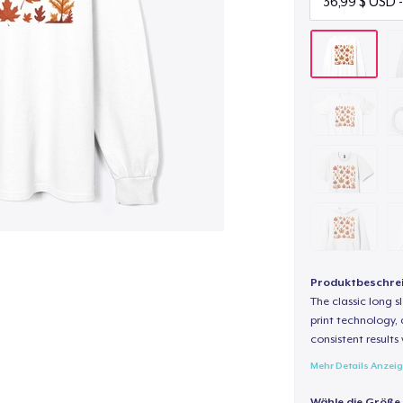
Produktbeschre
The classic long 
print technology, d
consistent results
Mehr Details Anzei
Wähle die Größe