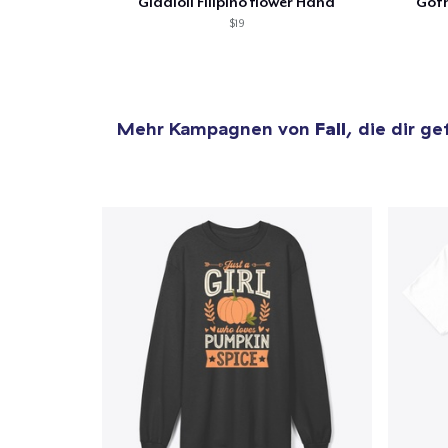
Gladioli Filipino flower Hand
Goth
$19
Mehr Kampagnen von
Fall
, die dir ge