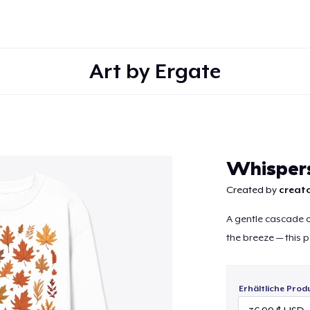
Art by Ergate
Weiter
Whispers
Created by
creato
A gentle cascade o
the breeze — this p
Erhältliche Prod