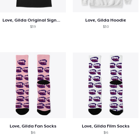
Love, Gilda Original Signature T-shirt
Love, Gilda Hoodie
$39
$30
Love, Gilda Fan Socks
Love, Gilda Film Socks
$16
$16