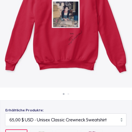
60,00 $
So funktioniert's
Überall verkaufen
Classic Long Sleeve Tee
50,00 $
Etwas verkaufen
Next Level 3600 | Premium Ring-Spun Cotton T-Shirt
45,00 $
Erhältliche Produkte: