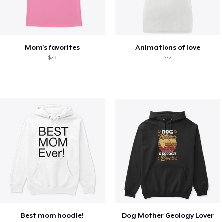
Mom's favorites
Animations of love
$23
$22
Best mom hoodie!
Dog Mother Geology Lover