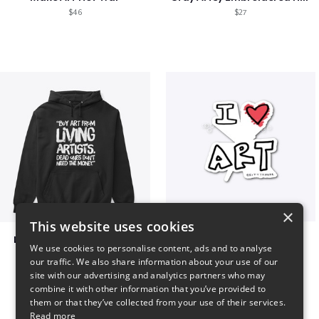
$46
$27
×
This website uses cookies
Living Artists and Money
art love
We use cookies to personalise content, ads and to analyse
$41
$7
our traffic. We also share information about your use of our
site with our advertising and analytics partners who may
combine it with other information that you’ve provided to
them or that they’ve collected from your use of their services.
Read more