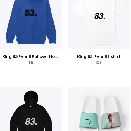
King 83 Pennii Pullover Hoodie
King 83. Pennii t shirt
$41
$23