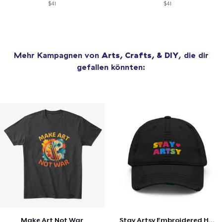
$41
$41
Mehr Kampagnen von
Arts, Crafts, & DIY
, die dir
gefallen könnten:
Make Art Not War
Stay Artsy Embroidered Hat