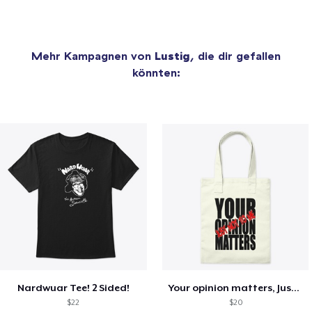
Mehr Kampagnen von
Lustig
, die dir gefallen
könnten:
Nardwuar Tee! 2 Sided!
Your opinion matters, Just not to me!
$22
$20