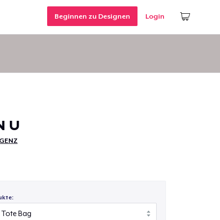
Beginnen zu Designen
Login
N U
GENZ
ukte: