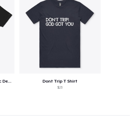
Love Thy Neighbor - Our Classic Design
Dont Trip T Shirt
$23