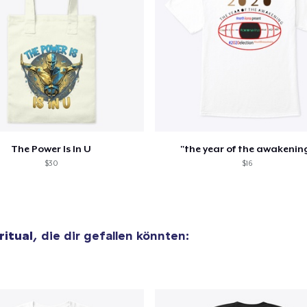
18,99 $
Classic Crew Neck T-Shirt
22,99 $
Unisex Premium Pullover Hoodie
40,99 $
The Power Is In U
"the year of the awakenin
Unisex Classic Crewneck Sweatshirt
$30
$16
32,99 $
Heavy Tee
44,99 $
ritual
, die dir gefallen könnten:
Classic Long Sleeve Tee
30,99 $