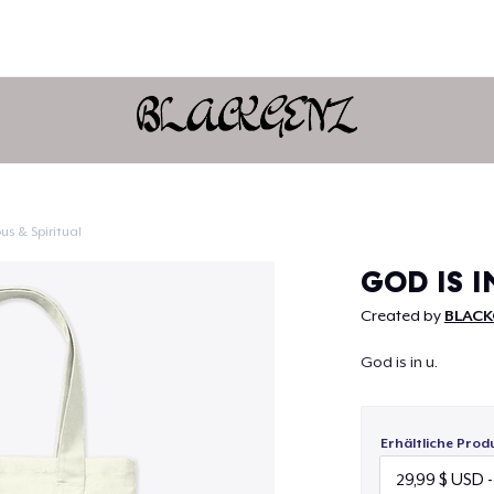
us & Spiritual
Weiter
GOD IS I
Created by
BLACK
God is in u.
Erhältliche Prod