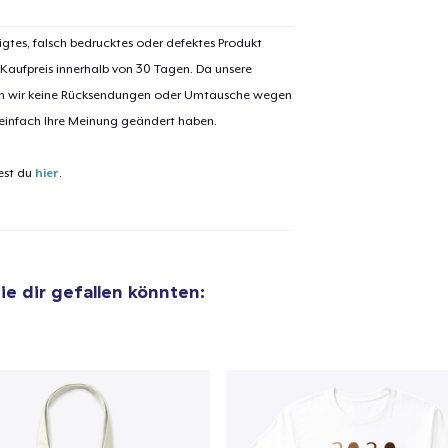
igtes, falsch bedrucktes oder defektes Produkt
 Kaufpreis innerhalb von 30 Tagen. Da unsere
el wurde zum
Einkaufswagen
nen wir keine Rücksendungen oder Umtausche wegen
efügt
 einfach Ihre Meinung geändert haben.
Zum Ein
est du
hier
.
 Kasse gehen
Weiter Einkaufen
die dir gefallen könnten:
Tote Bag
29,99 $
Die Cut Sticker
6,99 $
Black Mug