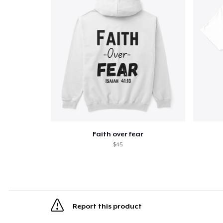
Faith over fear
$45
Report this product