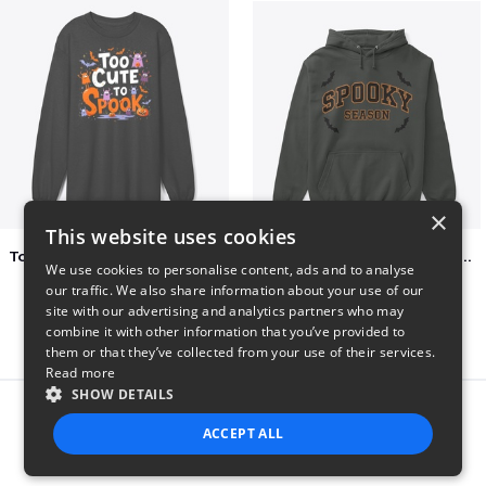
×
This website uses cookies
Too Cute to Spook Adorable Halloween Tee
Varsity Halloween Spooky Season Letter
We use cookies to personalise content, ads and to analyse
$37
$29
our traffic. We also share information about your use of our
site with our advertising and analytics partners who may
combine it with other information that you’ve provided to
them or that they’ve collected from your use of their services.
Read more
SHOW DETAILS
Report this product
ACCEPT ALL
STRICTLY NECESSARY
PERFORMANCE